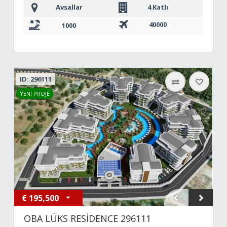
Avsallar
4 Katlı
40000
1000
ID: 296111
YENİ PROJE
€
195,500
OBA LÜKS RESİDENCE 296111