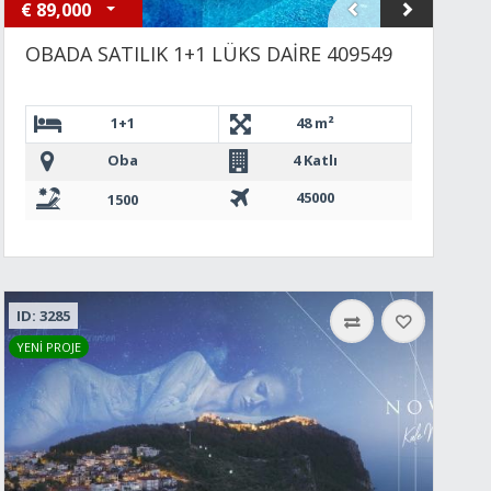
€
89,000
OBADA SATILIK 1+1 LÜKS DAİRE 409549
1+1
48 m²
Oba
4 Katlı
45000
1500
ID: 3285
YENİ PROJE