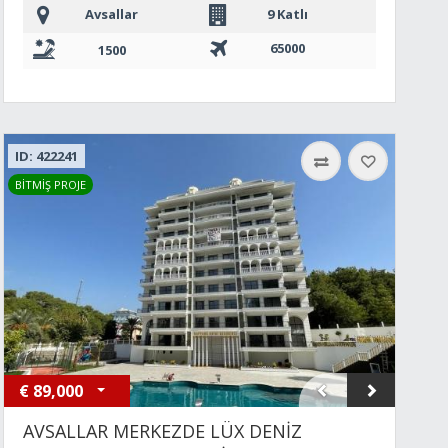
Avsallar
9 Katlı
65000
1500
ID: 422241
BİTMİŞ PROJE
€
89,000
AVSALLAR MERKEZDE LÜX DENİZ