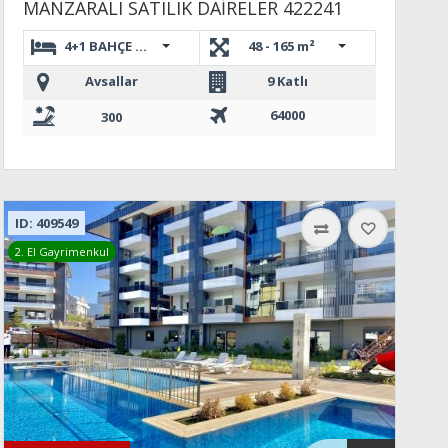
MANZARALI SATILIK DAİRELER 422241
4+1 BAHÇE DUBLEKS,1+1,2+1 DUBLEKS,2+1,BAHÇE DUBLEKS 
48 - 165 m²
Avsallar
9 Katlı
64000
300
ID: 409549
2. El Gayrimenkul