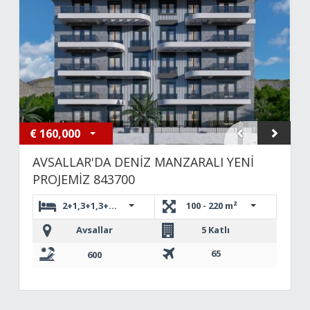
€
160,000
AVSALLAR'DA DENİZ MANZARALI YENİ
PROJEMİZ 843700
2+1,3+1,3+1,3+1,4+1 DUBLEKS,2+1,2+1
100 - 220 m²
Avsallar
5 Katlı
65
600