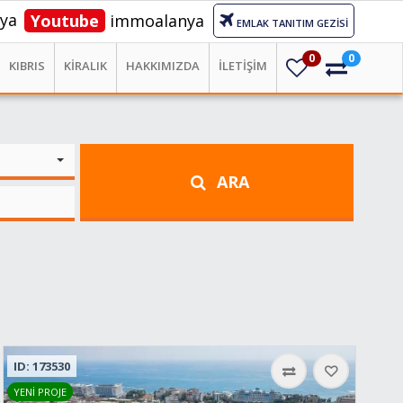
ya
Youtube
immoalanya
EMLAK TANITIM GEZİSİ
0
0
KIBRIS
KİRALIK
HAKKIMIZDA
İLETİŞİM
ARA
ID: 173530
YENİ PROJE