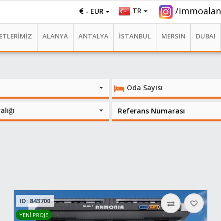
/immoalan
TR
- EUR
ETLERİMİZ
ALANYA
ANTALYA
İSTANBUL
MERSIN
DUBAI
Oda Sayısı
alığı
ID: 843700
YENİ PROJE