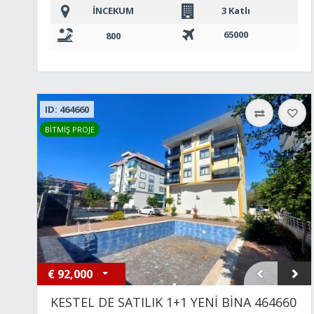
İNCEKUM
3 Katlı
65000
800
ID: 464660
BİTMİŞ PROJE
€
92,000
KESTEL DE SATILIK 1+1 YENİ BİNA 464660