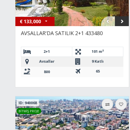
€
133,000
AVSALLAR'DA SATILIK 2+1 433480
2+1
101 m²
Avsallar
9 Katlı
65
800
ID: 940068
BİTMİŞ PROJE