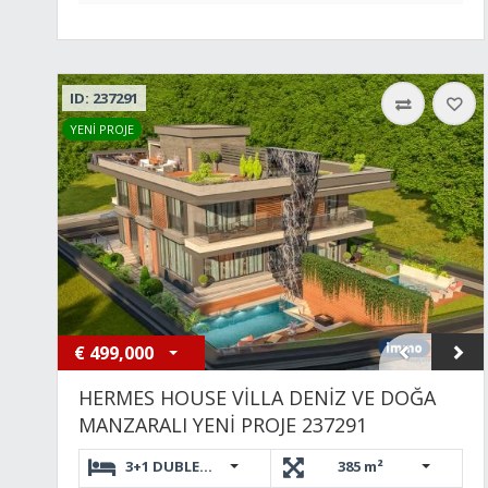
ID: 237291
YENİ PROJE
€
499,000
HERMES HOUSE VİLLA DENİZ VE DOĞA
MANZARALI YENİ PROJE 237291
3+1 DUBLEKS,3+1 DUBLEKS
385 m²