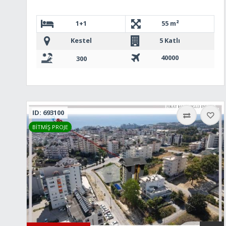
1+1
55 m²
Kestel
5 Katlı
40000
300
ID: 693100
BİTMİŞ PROJE