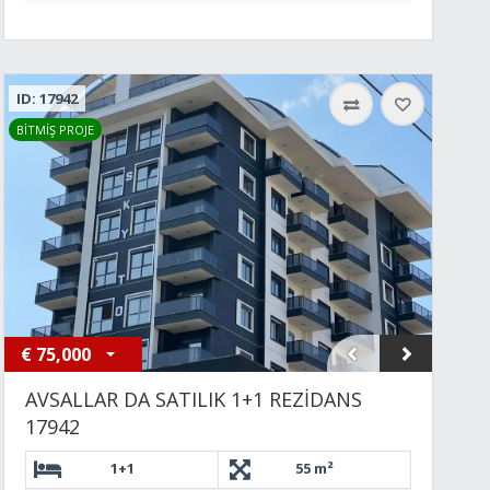
ID: 17942
BİTMİŞ PROJE
€
75,000
AVSALLAR DA SATILIK 1+1 REZİDANS
17942
1+1
55 m²