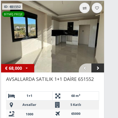
ID: 651552
BİTMİŞ PROJE
€
68,000
AVSALLARDA SATILIK 1+1 DAİRE 651552
1+1
60 m²
Avsallar
5 Katlı
65000
1000