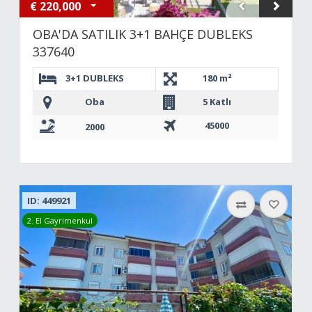
€
220,000
OBA'DA SATILIK 3+1 BAHÇE DUBLEKS
337640
3+1 DUBLEKS
180 m²
Oba
5 Katlı
45000
2000
ID: 449921
2. El Gayrimenkul