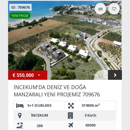
ID: 709676
YENİ PROJE
€
550,000
İNCEKUM'DA DENİZ VE DOĞA
MANZARALI YENİ PROJEMİZ 709676
5+1 DUBLEKS
319000 m²
İNCEKUM
3 Katlı
65000
200