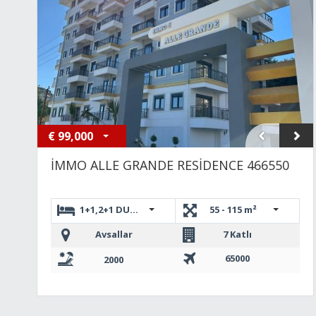
€
99,000
İMMO ALLE GRANDE RESİDENCE 466550
1+1,2+1 DUBLEKS,1+1 Loft
55 - 115 m²
Avsallar
7 Katlı
65000
2000