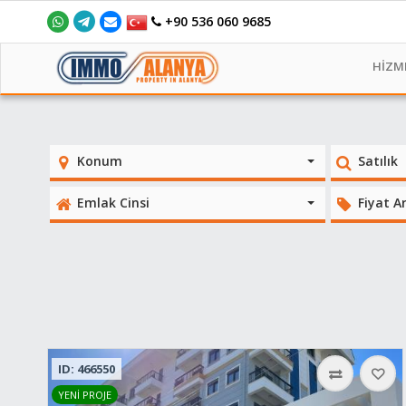
+90 536 060 9685
HİZM
Konum
Satılık
Emlak Cinsi
Fiyat Ar
ID: 466550
YENİ PROJE