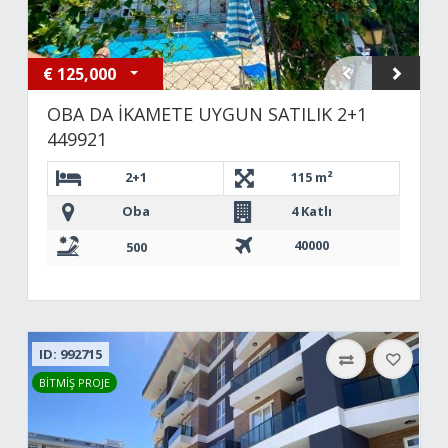
€
125,000
OBA DA İKAMETE UYGUN SATILIK 2+1
449921
2+1
115 m²
Oba
4 Katlı
40000
500
ID: 992715
BİTMİŞ PROJE