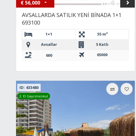
€
56,000
AVSALLARDA SATILIK YENİ BİNADA 1+1
693100
1+1
55 m²
Avsallar
5 Katlı
65000
600
ID: 433480
2. El Gayrimenkul