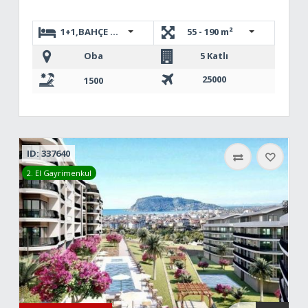
1+1,BAHÇE DUBLEKS 2+1,3+1 DUBLEKS,2+1 DUBLEKS
55 - 190 m²
Oba
5 Katlı
25000
1500
ID: 337640
2. El Gayrimenkul