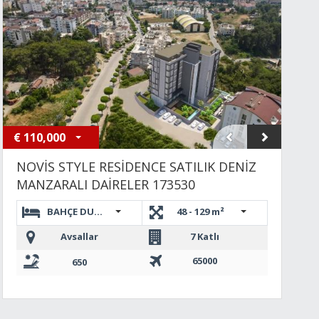
€
110,000
NOVİS STYLE RESİDENCE SATILIK DENİZ
MANZARALI DAİRELER 173530
BAHÇE DUBLEKS 2+1,3+1 DUBLEKS,1+1,2+1 DUBLEKS
48 - 129 m²
Avsallar
7 Katlı
65000
650