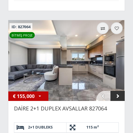
ID: 827064
BİTMİŞ PROJE
€
155,000
DAİRE 2+1 DUPLEX AVSALLAR 827064
2+1 DUBLEKS
115 m²