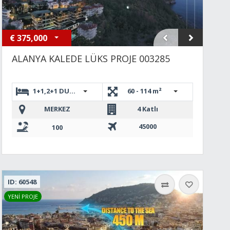
€
375,000
ALANYA KALEDE LÜKS PROJE 003285
1+1,2+1 DUBLEKS
60 - 114 m²
MERKEZ
4 Katlı
45000
100
ID: 60548
YENİ PROJE