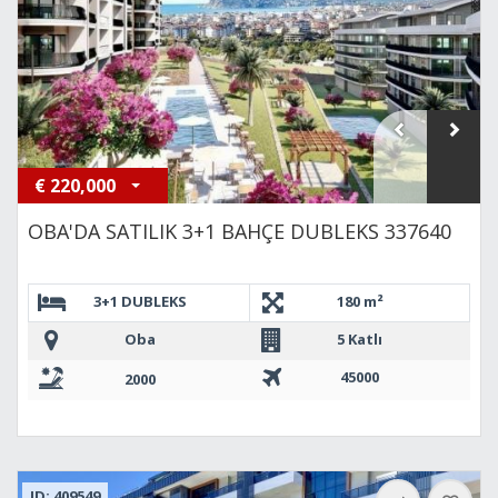
€
220,000
OBA'DA SATILIK 3+1 BAHÇE DUBLEKS 337640
3+1 DUBLEKS
180 m²
Oba
5 Katlı
45000
2000
ID: 409549