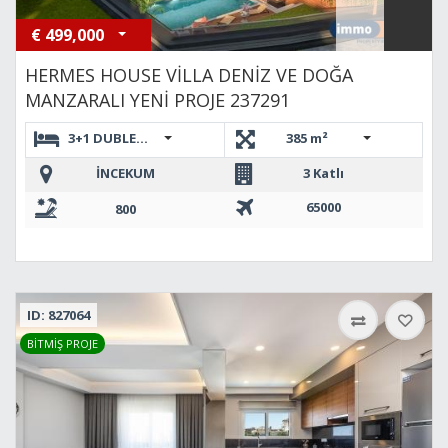
€
499,000
HERMES HOUSE VİLLA DENİZ VE DOĞA
MANZARALI YENİ PROJE 237291
3+1 DUBLEKS,3+1 DUBLEKS
385 m²
İNCEKUM
3 Katlı
65000
800
ID: 827064
BİTMİŞ PROJE