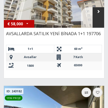
€
58,000
AVSALLARDA SATILIK YENİ BİNADA 1+1 197706
1+1
60 m²
Avsallar
7 Katlı
65000
1800
ID: 243182
YENİ PROJE