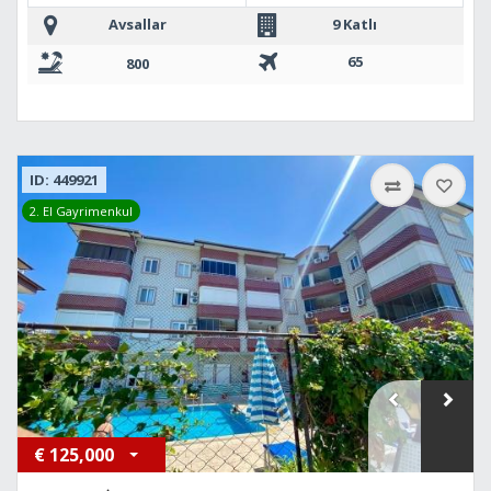
Avsallar
9 Katlı
65
800
ID: 449921
2. El Gayrimenkul
€
125,000