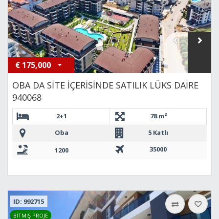
€
175,000
OBA DA SİTE İÇERİSİNDE SATILIK LÜKS DAİRE
940068
2+1
78 m²
Oba
5 Katlı
35000
1200
ID: 992715
BİTMİŞ PROJE