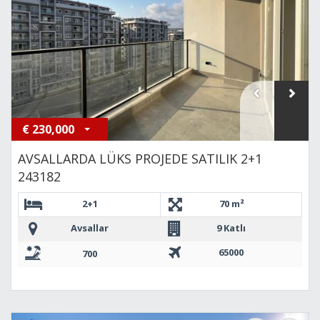
€
230,000
AVSALLARDA LÜKS PROJEDE SATILIK 2+1
243182
2+1
70 m²
Avsallar
9 Katlı
65000
700