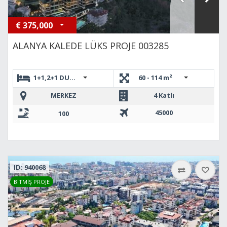
€
375,000
ALANYA KALEDE LÜKS PROJE 003285
1+1,2+1 DUBLEKS
60 - 114 m²
MERKEZ
4 Katlı
45000
100
ID: 940068
BİTMİŞ PROJE