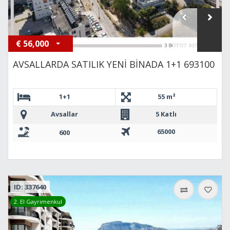
€
56,000
AVSALLARDA SATILIK YENİ BİNADA 1+1 693100
1+1
55 m²
Avsallar
5 Katlı
65000
600
ID: 337640
2. El Gayrimenkul