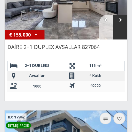
€
155,000
DAİRE 2+1 DUPLEX AVSALLAR 827064
2+1 DUBLEKS
115 m²
Avsallar
4 Katlı
40000
1000
ID: 17942
BİTMİŞ PROJE