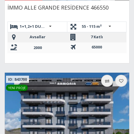
İMMO ALLE GRANDE RESİDENCE 466550
1+1,2+1 DUBLEKS,1+1 Loft
55 - 115 m²
Avsallar
7 Katlı
65000
2000
ID: 843700
YENİ PROJE