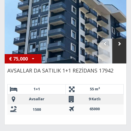
€
75,000
AVSALLAR DA SATILIK 1+1 REZİDANS 17942
1+1
55 m²
Avsallar
9 Katlı
65000
1500