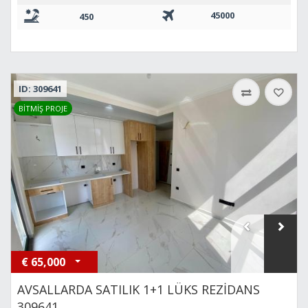
45000
450
ID: 309641
BİTMİŞ PROJE
€
65,000
AVSALLARDA SATILIK 1+1 LÜKS REZİDANS
309641