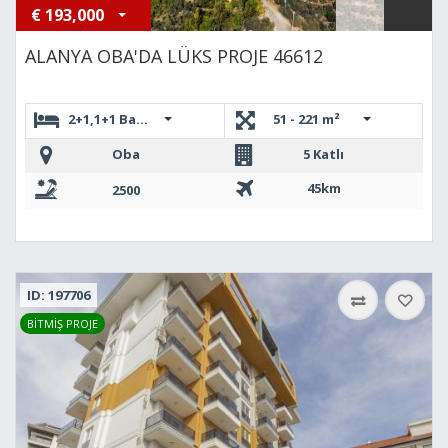
€
193,000
ALANYA OBA'DA LÜKS PROJE 46612
2+1,1+1 Bahçe ,5+1 DUBLEKS,4+1 DUBLEKS,4+1 BAHÇE DUB
51 - 221 m²
Oba
5 Katlı
45km
2500
ID: 197706
BİTMİŞ PROJE