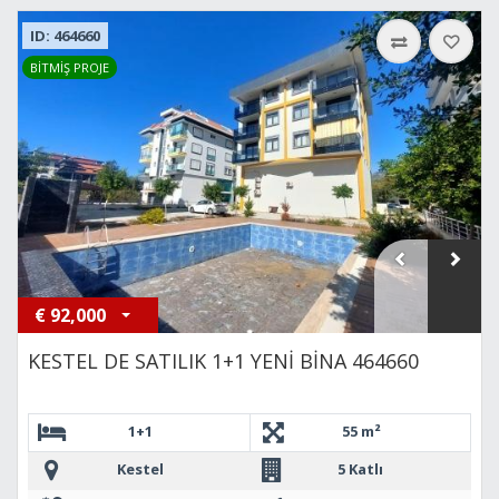
ID: 464660
BİTMİŞ PROJE
€
92,000
KESTEL DE SATILIK 1+1 YENİ BİNA 464660
1+1
55 m²
Kestel
5 Katlı