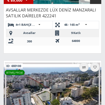
€
89,000
AVSALLAR MERKEZDE LÜX DENİZ MANZARALI
SATILIK DAİRELER 422241
4+1 BAHÇE DUBLEKS,1+1,2+1 DUBLEKS,2+1,BAHÇE DUBLEKS 
48 - 165 m²
Avsallar
9 Katlı
64000
300
ID: 693100
BİTMİŞ PROJE