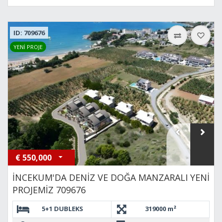
ID: 709676
YENİ PROJE
€
550,000
İNCEKUM'DA DENİZ VE DOĞA MANZARALI YENİ
PROJEMİZ 709676
5+1 DUBLEKS
319000 m²