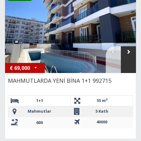
€
69,000
MAHMUTLARDA YENİ BİNA 1+1 992715
1+1
55 m²
Mahmutlar
5 Katlı
40000
600