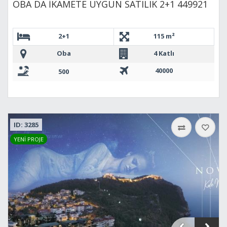
OBA DA İKAMETE UYGUN SATILIK 2+1 449921
2+1
115 m²
Oba
4 Katlı
40000
500
ID: 3285
YENİ PROJE