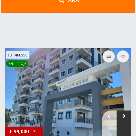
ARA
ID: 466550
YENİ PROJE
€
99,000