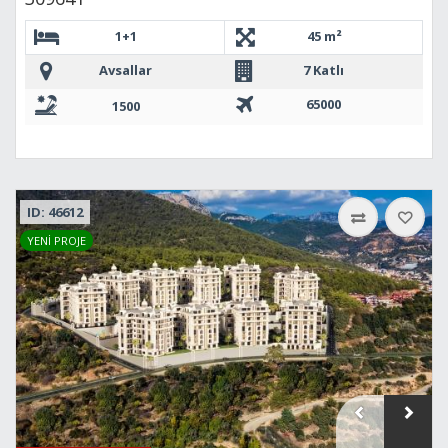
1+1
45 m²
Avsallar
7 Katlı
65000
1500
ID: 46612
YENİ PROJE