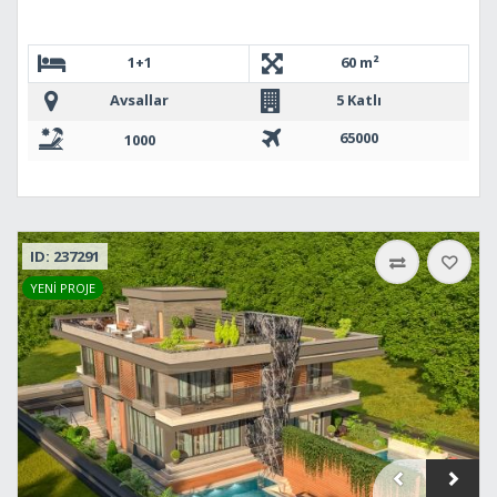
1+1
60 m²
Avsallar
5 Katlı
65000
1000
ID: 237291
YENİ PROJE