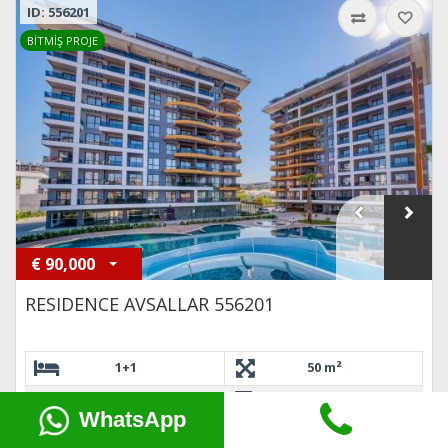
ID: 556201
BİTMİŞ PROJE
€
90,000
RESIDENCE AVSALLAR 556201
1+1
50 m²
Avsallar
9 Katlı
WhatsApp
75
800