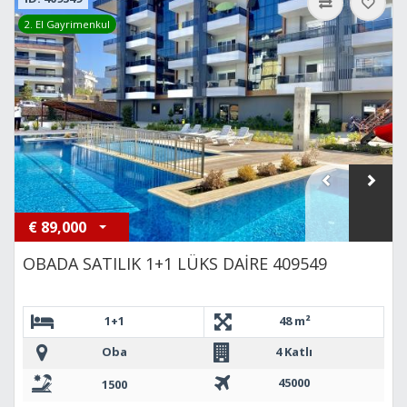
2. El Gayrimenkul
€
89,000
OBADA SATILIK 1+1 LÜKS DAİRE 409549
1+1
48 m²
Oba
4 Katlı
45000
1500