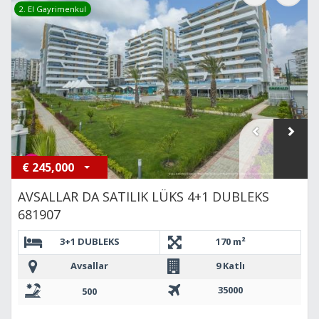
2. El Gayrimenkul
€
245,000
AVSALLAR DA SATILIK LÜKS 4+1 DUBLEKS
681907
3+1 DUBLEKS
170 m²
Avsallar
9 Katlı
35000
500