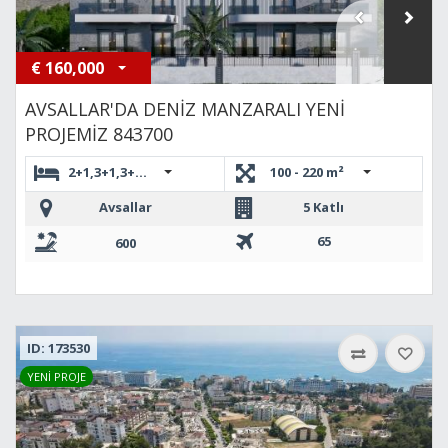
€
160,000
AVSALLAR'DA DENİZ MANZARALI YENİ
PROJEMİZ 843700
2+1,3+1,3+1,3+1,4+1 DUBLEKS,2+1,2+1
100 - 220 m²
Avsallar
5 Katlı
65
600
ID: 173530
YENİ PROJE