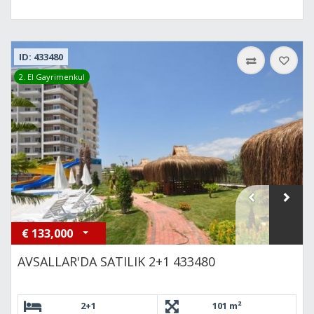
ID: 433480
2. El Gayrimenkul
€
133,000
AVSALLAR'DA SATILIK 2+1 433480
2+1
101 m²