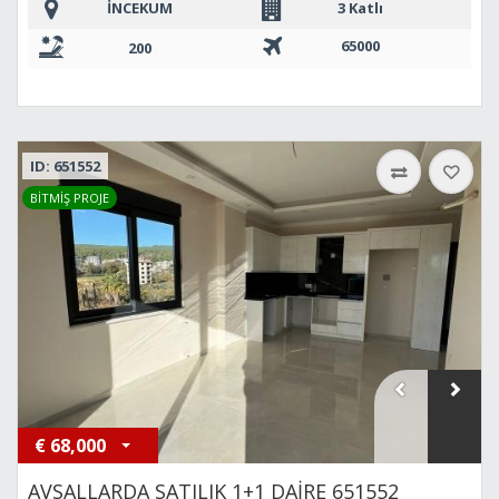
İNCEKUM
3 Katlı
65000
200
ID: 651552
BİTMİŞ PROJE
€
68,000
AVSALLARDA SATILIK 1+1 DAİRE 651552