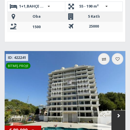
1+1,BAHÇE DUBLEKS 2+1,3+1 DUBLEKS,2+1 DUBLEKS
55 - 190 m²
Oba
5 Katlı
25000
1500
ID: 422241
BİTMİŞ PROJE