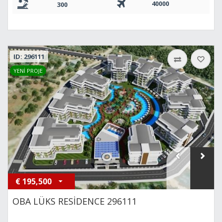
40000
300
ID: 296111
YENİ PROJE
€
195,500
OBA LÜKS RESİDENCE 296111