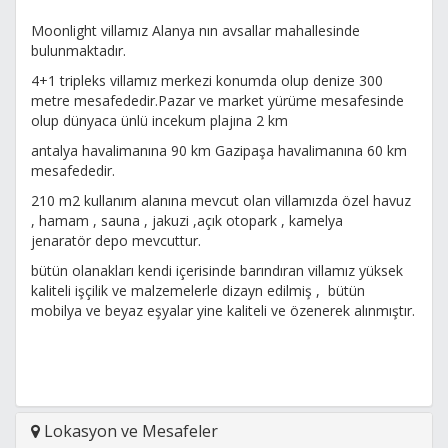
Moonlight villamız Alanya nın avsallar mahallesinde
bulunmaktadır.
4+1 tripleks villamız merkezi konumda olup denize 300
metre mesafededir.Pazar ve market yürüme mesafesinde
olup dünyaca ünlü incekum plajına 2 km
antalya havalimanına 90 km Gazipaşa havalimanına 60 km
mesafededir.
210 m2 kullanım alanına mevcut olan villamızda özel havuz
, hamam , sauna , jakuzi ,açık otopark , kamelya
jenaratör depo mevcuttur.
bütün olanakları kendi içerisinde barındıran villamız yüksek
kaliteli işçilik ve malzemelerle dizayn edilmiş , bütün
mobilya ve beyaz eşyalar yine kaliteli ve özenerek alınmıştır.
Lokasyon ve Mesafeler