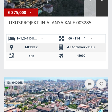
€
375,000
LUXUSPROJEKT IN ALANYA KALE 003285
1+1,2+1 DUBLEKS
60 - 114 m²
MERKEZ
4 Stockwerk Bau
45000
100
ID: 940068