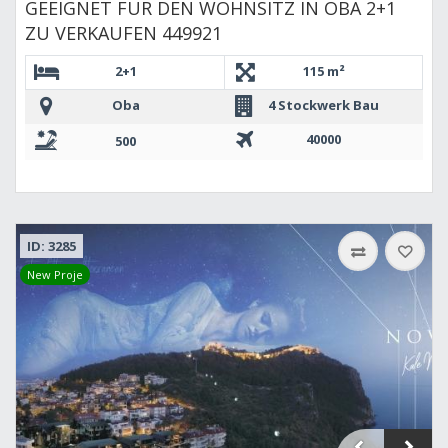
GEEIGNET FÜR DEN WOHNSITZ IN OBA 2+1
ZU VERKAUFEN 449921
2+1
115 m²
Oba
4 Stockwerk Bau
40000
500
ID: 3285
New Proje