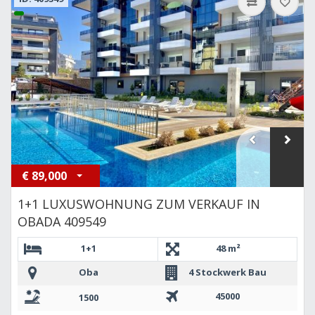
€
89,000
1+1 LUXUSWOHNUNG ZUM VERKAUF IN
OBADA 409549 ​
1+1
48 m²
Oba
4 Stockwerk Bau
45000
1500