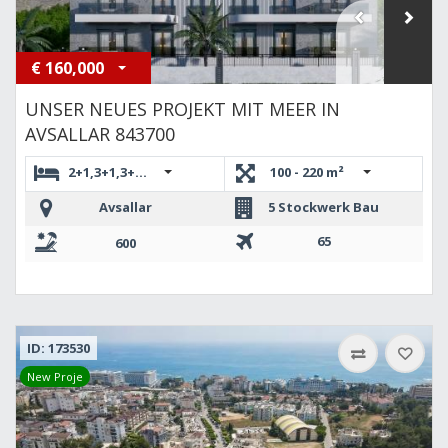
€
160,000
UNSER NEUES PROJEKT MIT MEER IN
AVSALLAR 843700
2+1,3+1,3+1,3+1,4+1 DUBLEKS,2+1,2+1
100 - 220 m²
Avsallar
5 Stockwerk Bau
65
600
ID: 173530
New Proje