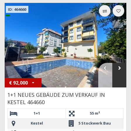
ID: 464660
€
92,000
1+1 NEUES GEBÄUDE ZUM VERKAUF IN
KESTEL 464660
1+1
55 m²
Kestel
5 Stockwerk Bau