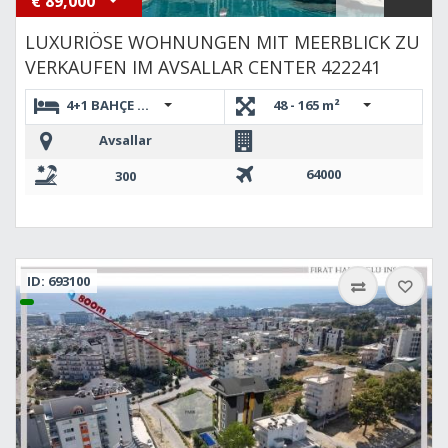
€
89,000
LUXURIÖSE WOHNUNGEN MIT MEERBLICK ZU
VERKAUFEN IM AVSALLAR CENTER 422241
4+1 BAHÇE DUBLEKS,1+1,2+1 DUBLEKS,2+1,BAHÇE DUBLEKS 
48 - 165 m²
Avsallar
64000
300
ID: 693100