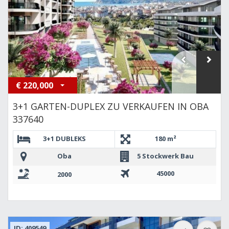
€
220,000
3+1 GARTEN-DUPLEX ZU VERKAUFEN IN OBA
337640
3+1 DUBLEKS
180 m²
Oba
5 Stockwerk Bau
45000
2000
ID: 409549