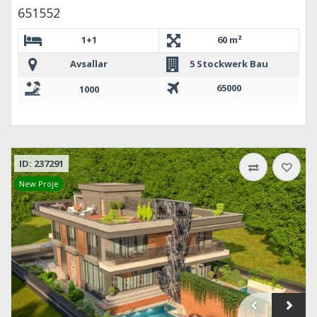
651552
1+1
60 m²
Avsallar
5 Stockwerk Bau
65000
1000
ID: 237291
New Proje