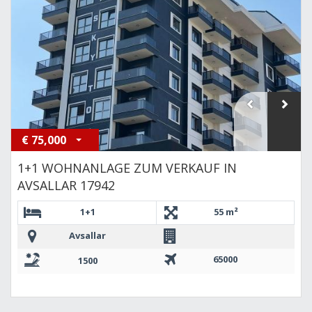
€
75,000
1+1 WOHNANLAGE ZUM VERKAUF IN
AVSALLAR 17942
1+1
55 m²
Avsallar
65000
1500