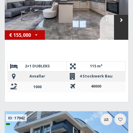
€
155,000
2+1 DUBLEKS
115 m²
Avsallar
4 Stockwerk Bau
40000
1000
ID: 17942