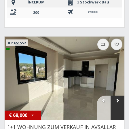
İNCEKUM
3 Stockwerk Bau
65000
200
ID: 651552
€
68,000
1+1 WOHNUNG ZUM VERKAUF IN AVSALLAR