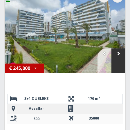
€
245,000
3+1 DUBLEKS
170 m²
Avsallar
35000
500