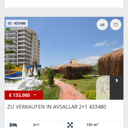
ID: 433480
€
133,000
ZU VERKAUFEN IN AVSALLAR 2+1 433480
2+1
101 m²