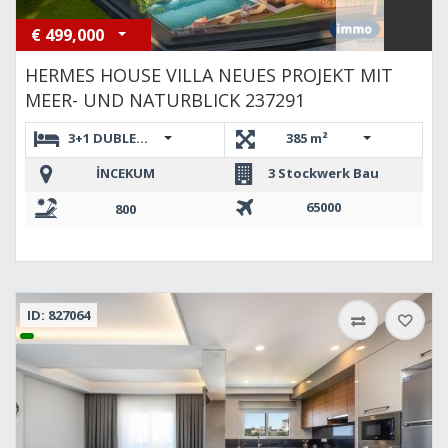
€
499,000
HERMES HOUSE VILLA NEUES PROJEKT MIT
MEER- UND NATURBLICK 237291
3+1 DUBLEKS,3+1 DUBLEKS
385 m²
İNCEKUM
3 Stockwerk Bau
65000
800
ID: 827064