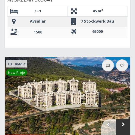
1+1
45 m²
Avsallar
7 Stockwerk Bau
65000
1500
ID: 46612
New Proje