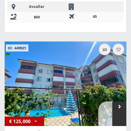
Avsallar
65
800
ID: 449921
€
125,000