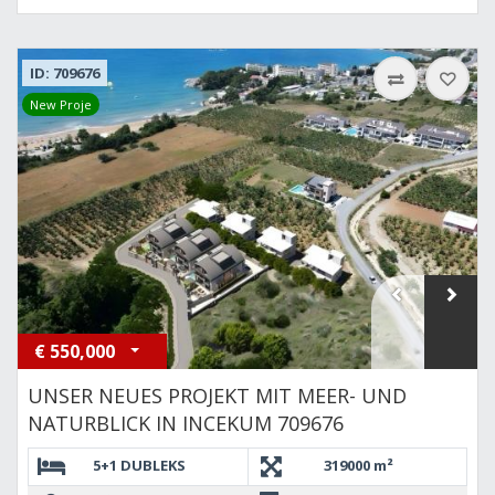
ID: 709676
New Proje
€
550,000
UNSER NEUES PROJEKT MIT MEER- UND
NATURBLICK IN INCEKUM 709676
5+1 DUBLEKS
319000 m²