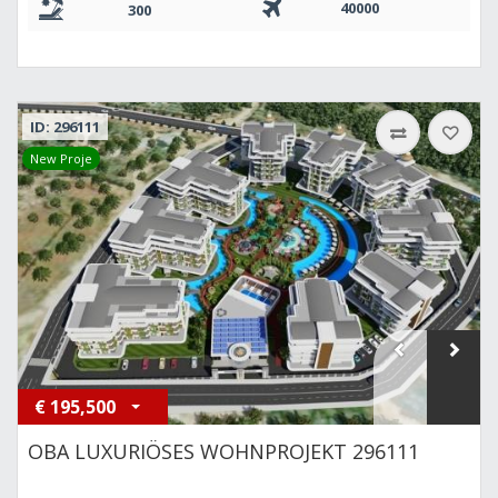
40000
300
ID: 296111
New Proje
€
195,500
OBA LUXURIÖSES WOHNPROJEKT 296111