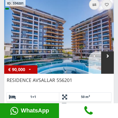
ID: 556201
€
90,000
RESIDENCE AVSALLAR 556201
1+1
50 m²
Avsallar
WhatsApp
75
800