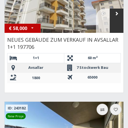
€
58,000
NEUES GEBÄUDE ZUM VERKAUF IN AVSALLAR
1+1 197706
1+1
60 m²
Avsallar
7 Stockwerk Bau
65000
1800
ID: 243182
New Proje