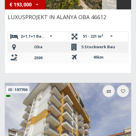
€
193,000
LUXUSPROJEKT IN ALANYA OBA 46612
2+1,1+1 Bahçe ,5+1 DUBLEKS,4+1 DUBLEKS,4+1 BAHÇE DUB
51 - 221 m²
Oba
5 Stockwerk Bau
45km
2500
ID: 197706