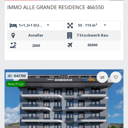
IMMO ALLE GRANDE RESIDENCE 466550
1+1,2+1 DUBLEKS,1+1 Loft
55 - 115 m²
Avsallar
7 Stockwerk Bau
65000
2000
ID: 843700
New Proje