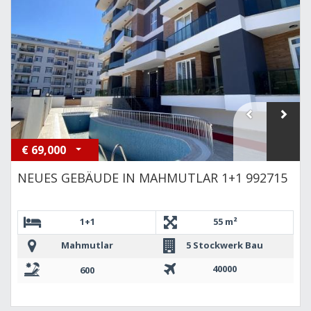
€
69,000
NEUES GEBÄUDE IN MAHMUTLAR 1+1 992715
1+1
55 m²
Mahmutlar
5 Stockwerk Bau
40000
600