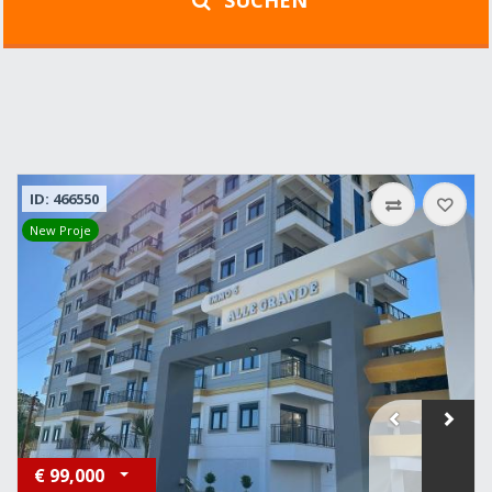
SUCHEN
ID: 466550
New Proje
€
99,000