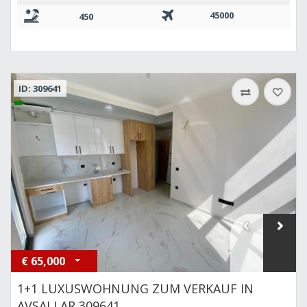
45000
450
ID: 309641
€
65,000
1+1 LUXUSWOHNUNG ZUM VERKAUF IN
AVSALLAR 309641