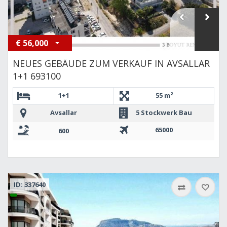
€
56,000
NEUES GEBÄUDE ZUM VERKAUF IN AVSALLAR
1+1 693100
1+1
55 m²
Avsallar
5 Stockwerk Bau
65000
600
ID: 337640