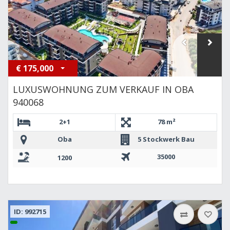
€
175,000
LUXUSWOHNUNG ZUM VERKAUF IN OBA
940068
2+1
78 m²
Oba
5 Stockwerk Bau
35000
1200
ID: 992715