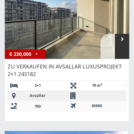
€
230,000
ZU VERKAUFEN IN AVSALLAR LUXUSPROJEKT
2+1 243182
2+1
70 m²
Avsallar
65000
700