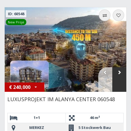
ID: 60548
New Proje
€
240,000
LUXUSPROJEKT IM ALANYA CENTER 060548
1+1
46 m²
MERKEZ
5 Stockwerk Bau