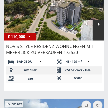
€
110,000
NOVIS STYLE RESIDENZ WOHNUNGEN MIT
MEERBLICK ZU VERKAUFEN 173530
BAHÇE DUBLEKS 2+1,3+1 DUBLEKS,1+1,2+1 DUBLEKS
48 - 129 m²
Avsallar
7 Stockwerk Bau
65000
650
ID: 681907