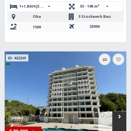
1+1,BAHÇE DUBLEKS 2+1,3+1 DUBLEKS,2+1 DUBLEKS
55 - 190 m²
Oba
5 Stockwerk Bau
25000
1500
ID: 422241