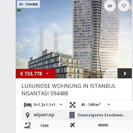
ID: 594488
€
733,778
LUXURIÖSE WOHNUNG IN ISTANBUL
NISANTASI 594488
3+1,2+1,1+1
45 - 169 m²
NİŞANTAŞI
Zwanzigstes Stockwerk oder mehr
40000
1500