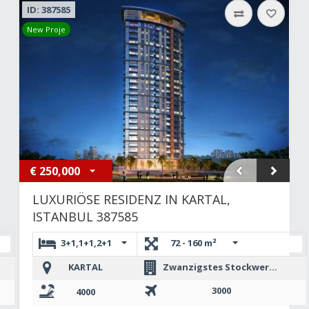
ID: 387585
New Proje
€
250,000
LUXURIÖSE RESIDENZ IN KARTAL,
ISTANBUL 387585
3+1,1+1,2+1
72 - 160 m²
KARTAL
Zwanzigstes Stockwerk oder mehr
3000
4000