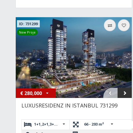
ID: 731299
New Proje
€
280,000
LUXUSRESIDENZ IN ISTANBUL 731299
1+1,2+1,3+1,4+1
66 - 293 m²