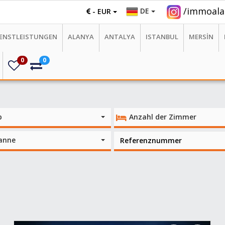
/immoala
DE
- EUR
IENSTLEISTUNGEN
ALANYA
ANTALYA
ISTANBUL
MERSİN
0
0
p
Anzahl der Zimmer
panne