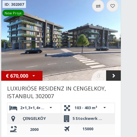
ID: 302007
New Proje
€
670,000
LUXURIÖSE RESIDENZ IN CENGELKOY,
ISTANBUL 302007
2+1,3+1,4+1,4+1 DUBLEKS,5+1 DUBLEKS
103 - 403 m²
ÇENGELKÖY
5 Stockwerk Bau
15000
2000