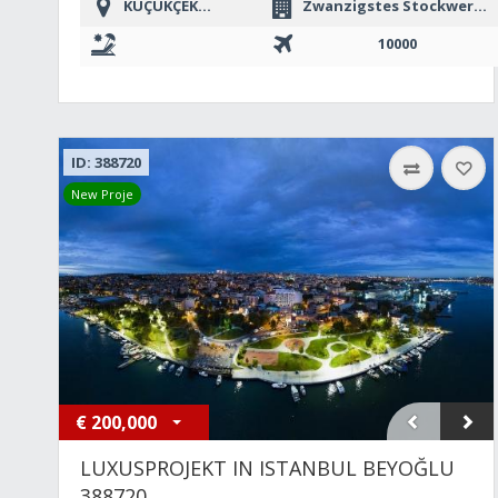
KÜÇÜKÇEKMECE
Zwanzigstes Stockwerk oder mehr
10000
ID: 388720
New Proje
€
200,000
LUXUSPROJEKT IN ISTANBUL BEYOĞLU
388720