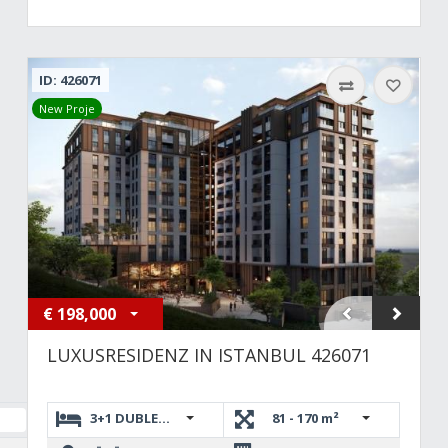
ID: 426071
New Proje
€
198,000
LUXUSRESIDENZ IN ISTANBUL 426071
3+1 DUBLEKS,2+1,1+1
81 - 170 m²