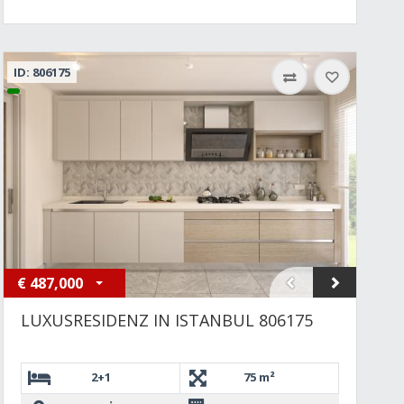
ID: 806175
€
487,000
LUXUSRESIDENZ IN ISTANBUL 806175
2+1
75 m²