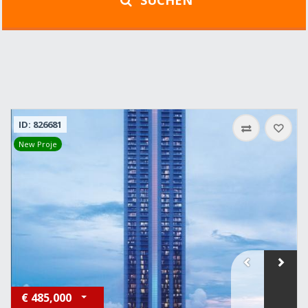
SUCHEN
ID: 826681
New Proje
€
485,000