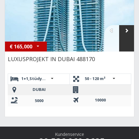
€
165,000
LUXUSPROJEKT IN DUBAI 488170
1+1,Stüdyo Tipi,2+1,3+1
50 - 120 m²
DUBAI
10000
5000
Kundenservice