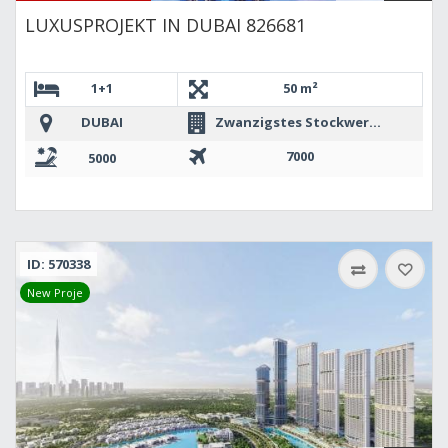
LUXUSPROJEKT IN DUBAI 826681
1+1
50 m²
DUBAI
Zwanzigstes Stockwerk oder mehr
7000
5000
ID: 570338
New Proje