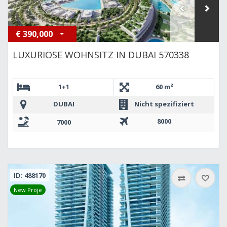
€
390,000
LUXURIÖSE WOHNSITZ IN DUBAI 570338
1+1
60 m²
DUBAI
Nicht spezifiziert
8000
7000
ID: 488170
New Proje