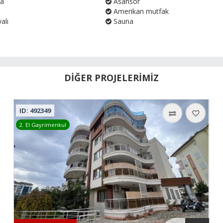
ya
Asansör
Amerikan mutfak
alı
Sauna
DİĞER PROJELERİMİZ
ID: 492349
2. El Gayrimenkul