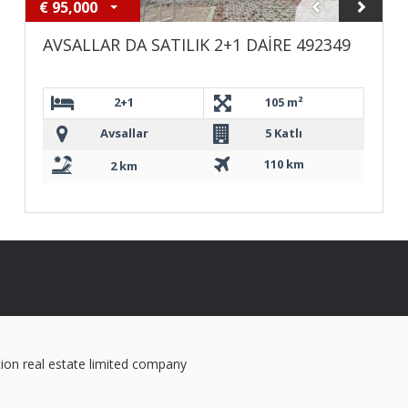
€
95,000
AVSALLAR DA SATILIK 2+1 DAİRE 492349
2+1
105 m²
Avsallar
5 Katlı
110 km
2 km
ion real estate limited company