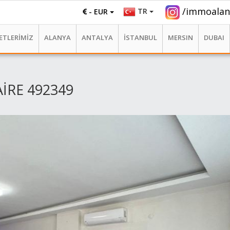
/immoalan
TR
- EUR
ETLERİMİZ
ALANYA
ANTALYA
İSTANBUL
MERSIN
DUBAI
AİRE 492349