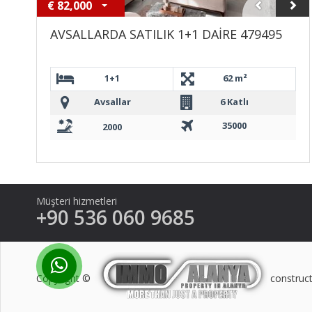
€
82,000
AVSALLARDA SATILIK 1+1 DAİRE 479495
1+1
62 m²
Avsallar
6 Katlı
35000
2000
Müşteri hizmetleri
+90 536 060 9685
Copyright ©
construct