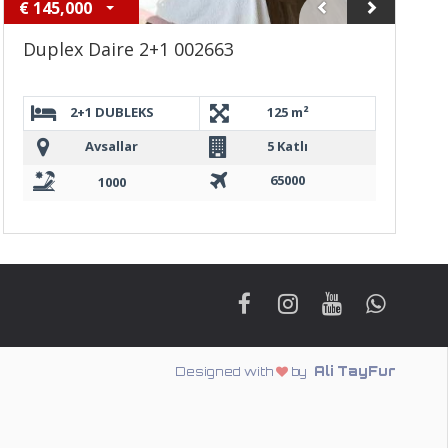
€
145,000
Duplex Daire 2+1 002663
2+1 DUBLEKS
125 m²
Avsallar
5 Katlı
65000
1000
Ali TayFur
Designed with
by