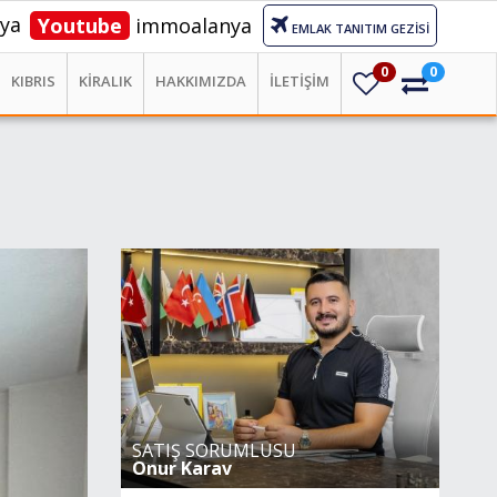
ya
Youtube
immoalanya
EMLAK TANITIM GEZİSİ
0
0
KIBRIS
KİRALIK
HAKKIMIZDA
İLETİŞİM
SATIŞ SORUMLUSU
Onur Karav