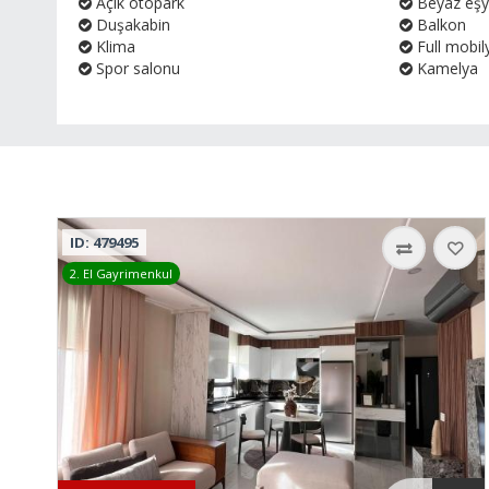
Açık otopark
Beyaz eş
Duşakabin
Balkon
Klima
Full mobily
Spor salonu
Kamelya
ID: 479495
2. El Gayrimenkul