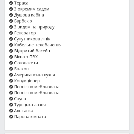
Тераса
З окремим садом
Душова кабіна
Барбекю
З видом на природу
Генератор
Супутникова лінія
Кабельне телебачення
Відкритий басейн
Вікна з ПВХ
Склопакети
Балкон
Американська кухня
Кондиціонер
Повністю мебльована
Повністю мебльована
Сауна
Турецька лазня
Альтанка
Парова кімната