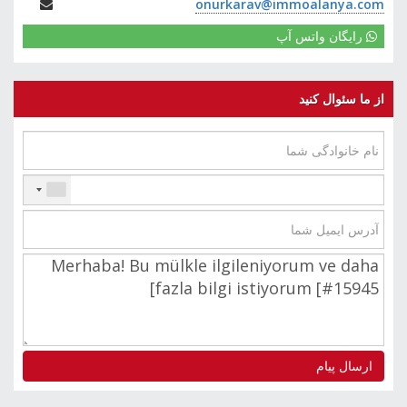
onurkarav@immoalanya.com
رایگان واتس آپ
از ما سئوال کنید
ارسال پیام