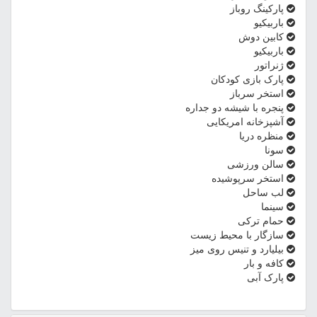
پارکینگ روباز
باربیکیو
کابین دوش
باربیکیو
ژنراتور
پارک بازی کودکان
استخر سرباز
پنجره با شیشه دو جداره
آشپزخانه امریکایی
منظره دریا
سونا
سالن ورزشی
استخر سرپوشیده
لب ساحل
سینما
حمام ترکی
سازگار با محیط زیست
بیلیارد و تنیس روی میز
کافه و بار
پارک آبی